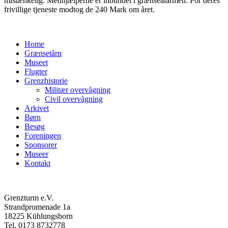
mistænkelig. Medhjælperne er inbundet i grænsealarmen. For deres
frivillige tjeneste modtog de 240 Mark om året.
Home
Grænsetårn
Museet
Flugter
Grenzhistorie
Militær overvågning
Civil overvågning
Arkivet
Børn
Besøg
Foreningen
Sponsorer
Museer
Kontakt
Grenzturm e.V.
Strandpromenade 1a
18225 Kühlungsborn
Tel. 0173 8732778