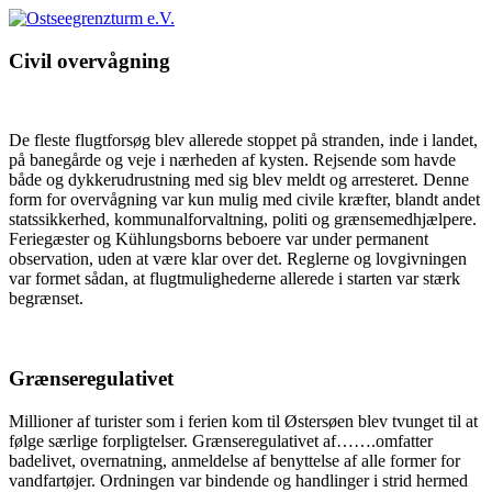
Civil overvågning
De fleste flugtforsøg blev allerede stoppet på stranden, inde i landet,
på banegårde og veje i nærheden af kysten. Rejsende som havde
både og dykkerudrustning med sig blev meldt og arresteret. Denne
form for overvågning var kun mulig med civile kræfter, blandt andet
statssikkerhed, kommunalforvaltning, politi og grænsemedhjælpere.
Feriegæster og Kühlungsborns beboere var under permanent
observation, uden at være klar over det. Reglerne og lovgivningen
var formet sådan, at flugtmulighederne allerede i starten var stærk
begrænset.
Grænseregulativet
Millioner af turister som i ferien kom til Østersøen blev tvunget til at
følge særlige forpligtelser. Grænseregulativet af…….omfatter
badelivet, overnatning, anmeldelse af benyttelse af alle former for
vandfartøjer. Ordningen var bindende og handlinger i strid hermed