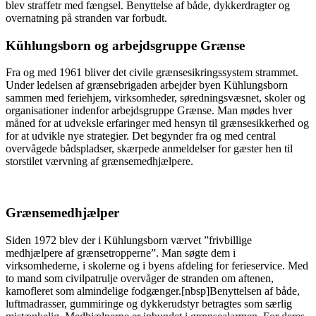
blev straffetr med fængsel. Benyttelse af både, dykkerdragter og
overnatning på stranden var forbudt.
Kühlungsborn og arbejdsgruppe Grænse
Fra og med 1961 bliver det civile grænsesikringssystem strammet.
Under ledelsen af grænsebrigaden arbejder byen Kühlungsborn
sammen med feriehjem, virksomheder, søredningsvæsnet, skoler og
organisationer indenfor arbejdsgruppe Grænse. Man mødes hver
måned for at udveksle erfaringer med hensyn til grænsesikkerhed og
for at udvikle nye strategier. Det begynder fra og med central
overvågede bådspladser, skærpede anmeldelser for gæster hen til
storstilet værvning af grænsemedhjælpere.
Grænsemedhjælper
Siden 1972 blev der i Kühlungsborn værvet ”frivbillige
medhjælpere af grænsetropperne”. Man søgte dem i
virksomhederne, i skolerne og i byens afdeling for ferieservice. Med
to mand som civilpatrulje overvåger de stranden om aftenen,
kamofleret som almindelige fodgænger.[nbsp]Benyttelsen af både,
luftmadrasser, gummiringe og dykkerudstyr betragtes som særlig